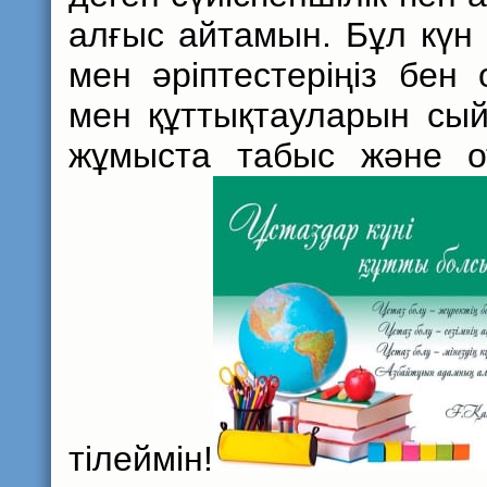
алғыс айтамын. Бұл күн 
мен әріптестеріңіз бе
мен құттықтауларын сый
жұмыста табыс және о
тілеймін!