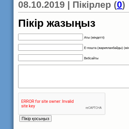
08.10.2019 | Пікірлер (
0
)
Пікір жазыңыз
Аты (міндетті)
Е-пошта (жарияланбайды) (мін
Вебсайты