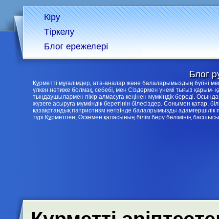
Кіру
Тіркелу
Блог ережелері
Блог р
Құрметті мұғалімдер, ата-аналар және балаларымыздың бүгіні 
үлкен нәтиже болмақ, себебі, мен Сіздермен үнемі тығыз қарым- 
тыңдаушылармен пікір алмасуға кеңінен мүмкіндік береді. Осын
жүзеге асыруға мүмкіндік беретінін білесіздер. Сонымен қатар, 
қазақстандық патриотизм негізінде балалрымызды адамгершілік 
түрі.Құрметпен, Өскемен қаласының білім беру бөлімінің басшыс