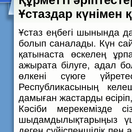
Құрметті әріптест
Ұстаздар күнімен 
Ұстаз еңбегі шынында д
болып саналады. Күн сай
қатынаста өскелең ұрп
ажырата білуге, адал бол
өлкені сүюге үйрете
Республикасының келеш
дамыған жастарды өсіріп,
Кәсіби мерекемізде сі
шыдамдылықтарыңыз үш
деген сүйіспеншілік пен