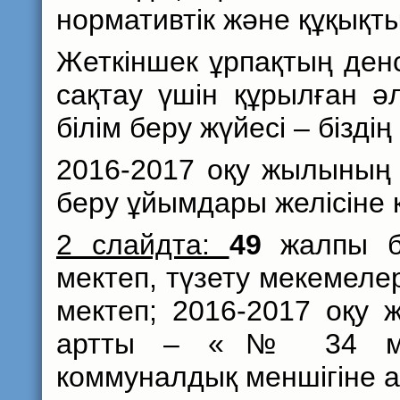
нормативтік және құқықты
Жеткіншек ұрпақтың денс
сақтау үшін құрылған әл
білім беру жүйесі – бізд
2016-2017 оқу жылының
беру ұйымдары желісіне к
2 слайдта:
49
жалпы б
мектеп, түзету мекемелер
мектеп; 2016-2017 оқу 
артты – «№ 34 мект
коммуналдық меншігіне 