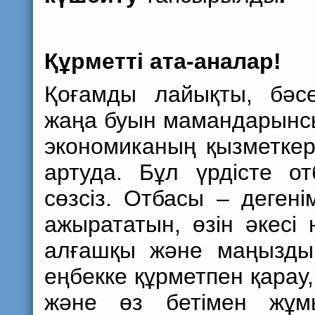
Құрметті ата-аналар!
Қоғамды лайықты, бәсек
жаңа буын мамандарынсы
экономиканың қызметкер
артуда. Бұл үрдісте о
сөзсіз. Отбасы – деген
ажырататын, өзін әкесі
алғашқы және маңызды
еңбекке құрметпен қарау,
және өз бетімен жұм