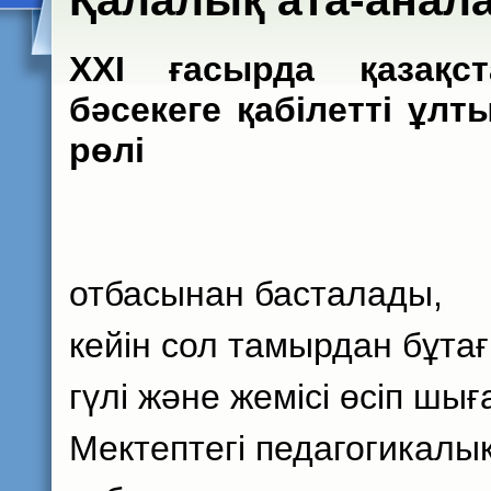
Қалалық ата-анал
XXI
ғасырда қазақс
бәсекеге қабілетті ұл
рөлі
отбасынан басталады,
кейін сол тамырдан бұтағ
гүлі және жемісі өсіп шығ
Мектептегі педагогикалық