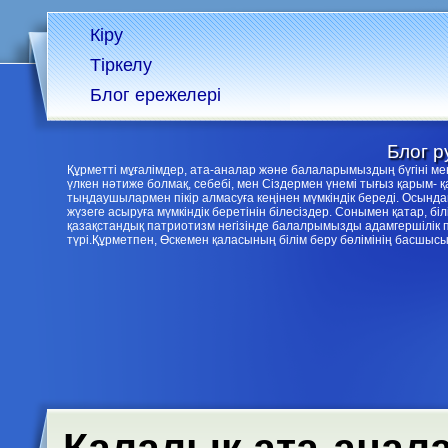
Кіру
Тіркелу
Блог ережелері
Блог р
Құрметті мұғалімдер, ата-аналар және балаларымыздың бүгіні 
үлкен нәтиже болмақ, себебі, мен Сіздермен үнемі тығыз қарым- 
тыңдаушылармен пікір алмасуға кеңінен мүмкіндік береді. Осын
жүзеге асыруға мүмкіндік беретінін білесіздер. Сонымен қатар, 
қазақстандық патриотизм негізінде балалрымызды адамгершілік 
түрі.Құрметпен, Өскемен қаласының білім беру бөлімінің басшыс