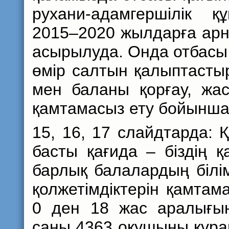
рухани-адамгершілік 
2015–2020 жылдарға арн
асырылуда. Онда отбасы
өмір салтын қалыптасты
мен баланы қорғау, жа
қамтамасыз ету бойынша
15, 16, 17 слайдтарда: Қ
басты қағида – біздің 
барлық балалардың білім
қолжетімдіктерін қамта
0 ден 18 жас аралығын
саны 4363 оқушыны құра