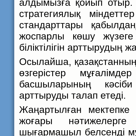
алдымызға қойып отыр. 
стратегиялық міндетт
стандарттары қабылда
жоспарлы көшу жүзеге
біліктілігін арттырудың ж
Осылайша, қазақстанның 
өзгерістер мұғалімд
басшыларының кәсіби 
арттыруды талап етеді.
Жаңартылған мектепке к
жоғары нәтижелерге 
шығармашыл белсенді мұғ