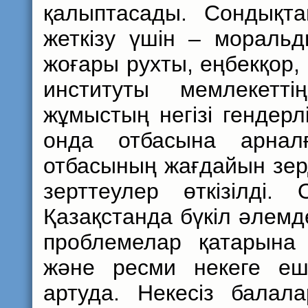
қалыптасады. Сондықта
жеткізу үшін – мораль
жоғары рухты, еңбекқор, 
институты мемлекетт
жұмыстың негізі гендерл
онда отбасына арнал
отбасының жағдайын зер
зерттеулер өткізілді
Қазақстанда бүкіл әлемд
проблемелар қатарына 
және ресми некеге еш
артуда. Некесіз балал