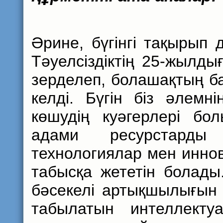
Әрине, бүгінгі тақырып 
Тәуелсіздіктің 25-жылды
зерделеп, болашақтың б
келді. Бүгін біз әлем
көшудің куәгерлері бо
адами ресурстарды
технологиялар мен иннов
табысқа жететін болады
бәсекелі артықшылығын 
табылатын интеллекту