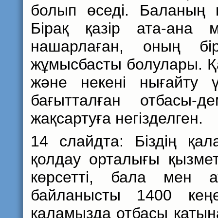
болып өседі. Баланың қ
Бірақ қазір ата-ана
нашарлаған, оның бі
жұмысбасты болулары. Қ
және некені нығайту 
бағытталған отбасы-д
жақсартуға негізделген.
14 слайдта: Біздің қа
қолдау орталығы қызмет
көрсетті, бала мен а
байланысты 1400 кеңес
қаламызда отбасы қатын