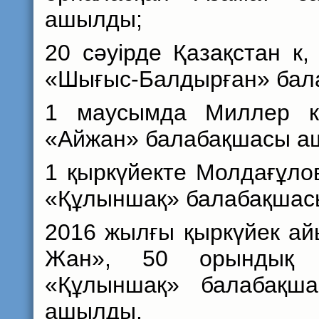
ашылды;
20 сәуірде Қазақстан к
«Шығыс-Балдырған» бал
1 маусымда Миллер к
«Айжан» балабақшасы а
1 қыркүйекте Молдағұло
«Құлыншақ» балабақшас
2016 жылғы қыркүйек а
Жан», 50 орындық 
«Құлыншақ» балабақш
ашылды.