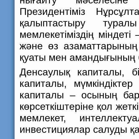
нығайту мәселесін
Президентіміз Нұрсұл
қалыптастыру тура
мемлекетіміздің міндеті
және өз азаматтарының 
қуаты мен амандығының б
Денсаулық капиталы, б
капиталы, мүмкіндікте
капиталы – осының ба
көрсеткіштеріне қол жетк
мемлекет, интеллект
инвестициялар салуды қа