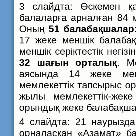
3 слайдта: Өскемен қ
балаларға арналған 84 м
Оның
51 балабақшалар
17 жеке меншік балабақ
меншік серіктестік негіз
32 шағын орталық
. М
аясында 14 жеке мен
мемлекеттік тапсырыс о
жылы мемлекеттік-жеке 
орындық жеке балабақш
4 слайдта: 21 наурызда
орналасқан «Азамат» б