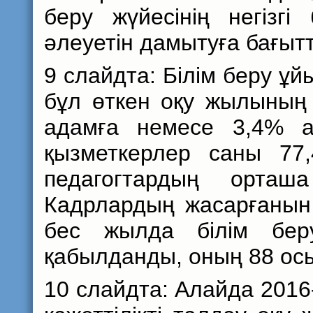
беру жүйесінің негізг
әлеуетін дамытуға бағыт
9 слайдта: Білім беру ұй
бұл өткен оқу жылының
адамға немесе 3,4% ар
қызметкерлер саны 77
педагогтардың орта
Кадрлардың жасарғанын
бес жылда білім бе
қабылданды, оның 88 ос
10 слайдта: Алайда 2016