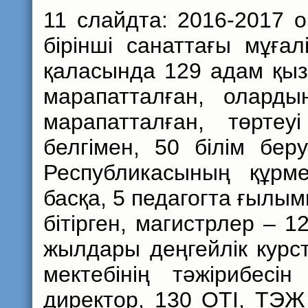
11 слайдта: 2016-2017
бірінші санаттағы мұғ
қаласында 129 адам қыз
марапатталған, олард
марапатталған, төрте
белгімен, 50 білім бер
Республикасының құрме
басқа, 5 педагогта ғылым
бітірген, магистрлер – 1
жылдары деңгейлік курст
мектебінің тәжірибесі
директор, 130 ОТІ, ТЭ