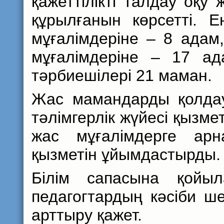
қажеттілікті талдау оқ
құрылғанын көрсетті. 
мұғалімдеріне – 8 адам,
мұғалімдеріне – 17 ад
тәрбиешілері 21 маман.
Жас мамандарды қолдау
тәлімгерлік жүйесі қызме
жас мұғалімдерге ар
қызметін ұйымдастырды.
Білім сапасына қойы
педагогтардың кәсіби шеб
арттыру қажет.