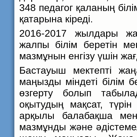
348 педагог қаланың білі
қатарына кіреді.
2016-2017 жылдары жаң
жалпы білім беретін ме
мазмұнын енгізу үшін жа
Бастауыш мектепті жаң
маңызды міндеті білім б
өзгерту болып табыл
оқытудың мақсат, түрін
арқылы балабақша мен
мазмұнды және әдістеме