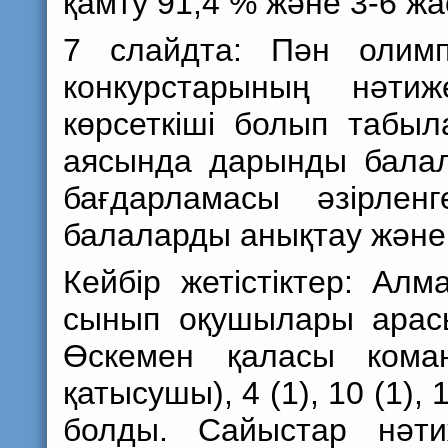
қамту 91,4 % және 3-6 ж
7 слайдта: Пән олим
конкурстарының нәтиж
көрсеткіші болып табыл
аясында дарынды бала
бағдарламасы әзірле
балаларды анықтау және
Кейбір жетістіктер: Ал
сынып оқушылары арасы
Өскемен қаласы ком
қатысушы), 4 (1), 10 (1), 1
болды. Сайыстар нәт