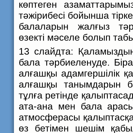
көптеген азаматтарымы
тәжірибесі бойынша тірке
балаларын жалғыз тәр
өзекті мәселе болып таб
13 слайдта: Қаламызды
бала тәрбиеленуде. Біра
алғашқы адамгершілік қа
алғашқы танымдарын б
тұлға ретінде қалыптаса
ата-ана мен бала арасын
атмосферасы қалыптасқа
өз бетімен шешім қабы