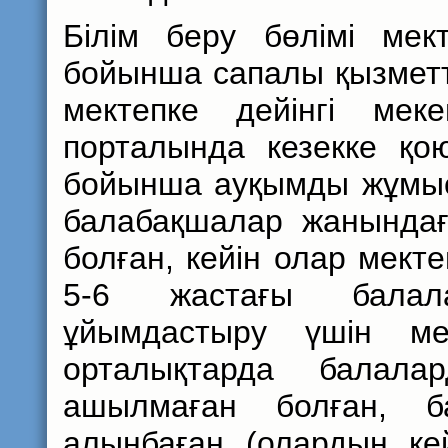
Білім беру бөлімі мек
бойынша сапалы қызметте
мектепке дейінгі мек
порталында кезекке қо
бойынша ауқымды жұмыс
балабақшалар жанындағы
болған, кейін олар мект
5-6 жастағы балал
ұйымдастыру үшін ме
орталықтарда балал
ашылмаған болған, б
алынбаған (олардың кей