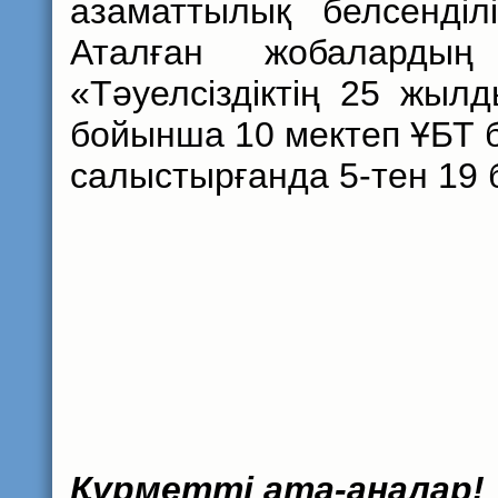
азаматтылық белсенділ
Аталған жобалардың 
«Тәуелсіздіктің 25 жы
бойынша 10 мектеп ҰБТ 
салыстырғанда 5-тен 19 
Құрметті ата-аналар!