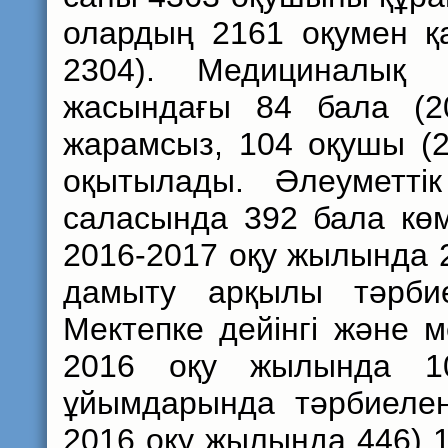
олардың 2161 оқумен қ
2304). Медициналық 
жасындағы 84 бала (2
жарамсыз, 104 оқушы (
оқытылады. Әлеуметті
саласында 392 бала кө
2016-2017 оқу жылында 2
дамыту арқылы тәрби
Мектепке дейінгі және 
2016 оқу жылында 10
ұйымдарында тәрбиелен
2016 оқу жылында 446) 1