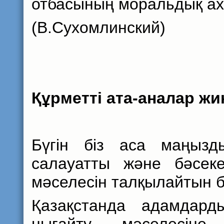
отбасының моральдық ах
(В.Сухомлинский)
Құрметті ата-аналар 
Бүгін біз аса маңызд
салауатты және бәсеке
мәселесін талқылайтын 
Қазақстанда адамдард