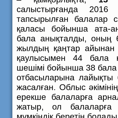
салыстырғанда 2016 
тапсырылған балалар 
қаласы бойынша ата-а
бала анықталды, оның 
жылдың қаңтар айынан б
қаулысымен 44 бала қ
шешімі бойынша 38 бала
отбасыларына лайықты 
жасалған. Облыс әкіміні
ерекше балаларға арна
жатыр, ол балаларға 
мүмкіндік беретін болады