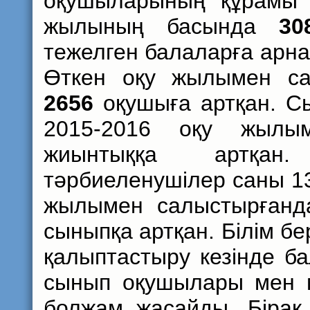
оқушыларының құрам
жылының басында
30
тежелген балаларға арна
Өткен оқу жылымен сал
2656
оқушыға артқан. С
2015-2016 оқу жылы
жиынтыққа артқан
тәрбиеленушілер саны 13
жылымен салыстырғанд
сыныпқа артқан. Білім бе
қалыптастыру кезінде б
сынып оқушылары мен 
болжам жасайды. Бірақ