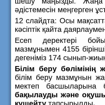
шешу маңызды. Жаңа 
әдістемесін меңгерген ұст
12 слайдта: Осы мақсатт
кәсіптік қайта даярлауме
Есеп деректері бой
мазмұнымен 4155 бірінш
дегеніміз 174 сынып-жиы
Білім беру бөлімінің
білім беру мазмұнын жаң
мектеп басшыларына бі
бақылауды және оқуш
күшейту
тапсырылды
.