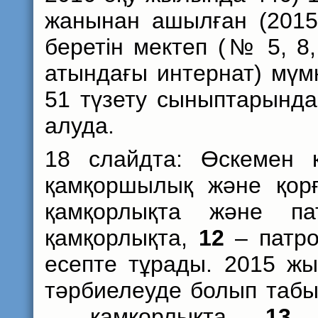
жанынан ашылған (2015
беретін мектеп (№ 5, 8, 
атындағы интернат) мүмк
51 түзету сыныптарында
алуда.
18 слайдта: Өскемен қ
қамқоршылық және қорғ
қамқорлықта және па
қамқорлықта,
12
– патро
есепте тұрады. 2015 ж
тәрбиелеуде болып табы
– қамқорлықта,
13
–