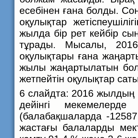
есебінен ғана болды. Сон
оқулықтар жетіспеушілі
жылда бір рет кейбір с
тұрады. Мысалы, 201
оқулықтары ғана жаңарты
жылы жаңартылатын бол
жетпейтін оқулықтар сат
6 слайдта: 2016 жылдың 
дейінгі мекемелерд
(балабақшаларда -12587
жастағы балаларды мект