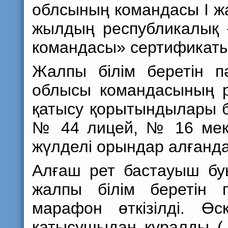
облсының командасы I ж
жылдың республикалық 
командасы» сертификат
Жалпы білім беретін 
облысы командасының р
қатысу қорытындылары 
№ 44 лицей, № 16 мект
жүлделі орындар алғанда
Алғаш рет бастауыш бу
жалпы білім беретін 
марафон өткізілді. Ө
қатысушыдан құралды (№