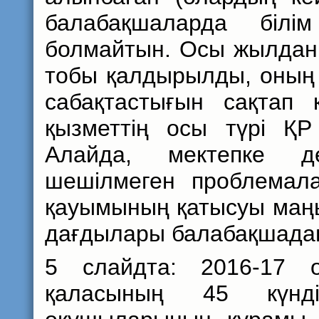
балабақшаларда білі
болмайтын. Осы жылдан
тобы қалдырылды, оның
сабақтастығын сақтап қ
қызметтің осы түрі ҚР
Алайда, мектепке д
шешілмеген проблемала
қауымының қатысуы маңызд
дағдылары балабақшада
5 слайдта: 2016-17 
қаласының 45 күнді