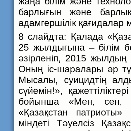
жаңа білім және технол
барлығын және барлық
адамгершілік қағидалар 
8 слайдта: Қалада «Қаза
25 жылдығына – білім бе
әзірленіп, 2015 жылдың
Оның іс-шаралары әр тү
Мысалы, суицидтің алд
сүйемін!», қажеттілікте
бойынша «Мен, сен, о
«Қазақстан патриоты»
міндеті Тәуелсіз Қаза