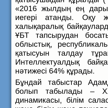
«2016 жылдың ең дары
иегері атанды. Оқу 
халықаралық байқаулард
ҰБТ тапсырудан босат
облыстық, республикал
қатысуын талдау тұра
Интеллектуалдық байқ
нәтижесі 64% құрады.
Бұндай табыстар Адам
болып табылады – XX
динамикасы, білім сала