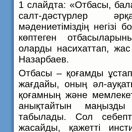
1 слайдта: «Отбасы, ба
салт-дәстүрлер ә
мәдениетіміздің негізі 
көптеген отбасыларыны
оларды насихаттап, жас
Назарбаев.
Отбасы – қоғамды ұстап 
жағдайы, оның әл-ауқа
қоғамның және мемлекет
анықтайтын маңызды 
табылады. Сол себепт
жасайды, қажетті инст